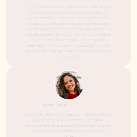
O que gostei mais do curso é que suas aulas são
de fato baseadas em evidências! Isso é muito
importante! No material de apoio vc cita vários
artigos científicos, que embasam as orientações.
Também gosto muito do fato de você defender a
comida de verdade…do cozinhar em casa. Comer
melhor e não comer mais. Como nutri me
identifiquei muito e escolhi o curso justamente
por estar grávida, aproveitar as orientações e me
atualizar!
Rachel Feijó
Cuidando de duas crianças com menos de 5 anos
e gestando outra eu precisava de ânimo,
disposição e a certeza de que o bebê estaria sendo
bem nutrido mesmo em meio à correria da
rotina.