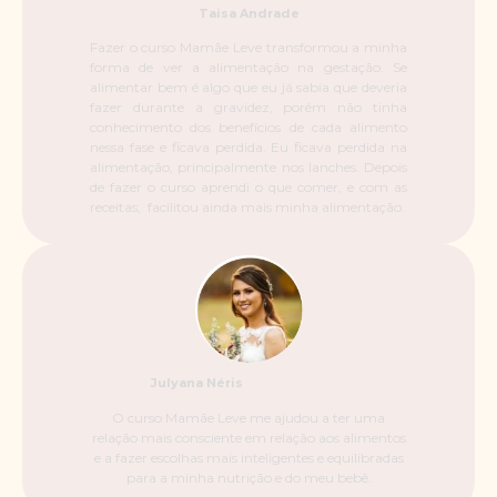
Taisa Andrade
Fazer o curso Mamãe Leve transformou a minha
forma de ver a alimentação na gestação. Se
alimentar bem é algo que eu já sabia que deveria
fazer durante a gravidez, porém não tinha
conhecimento dos benefícios de cada alimento
nessa fase e ficava perdida. Eu ficava perdida na
alimentação, principalmente nos lanches. Depois
de fazer o curso aprendi o que comer, e com as
receitas, facilitou ainda mais minha alimentação.
Julyana Néris
O curso Mamãe Leve me ajudou a ter uma
relação mais consciente em relação aos alimentos
e a fazer escolhas mais inteligentes e equilibradas
para a minha nutrição e do meu bebê.