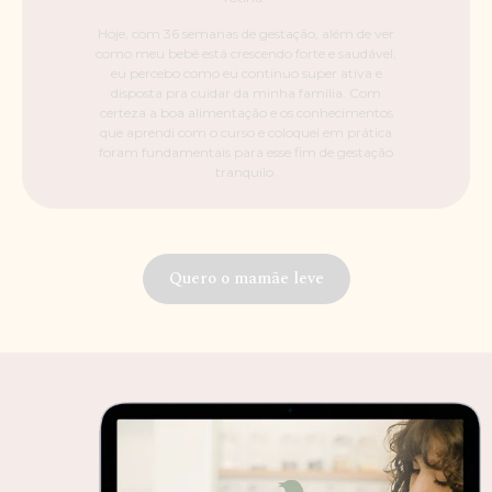
Hoje, com 36 semanas de gestação, além de ver
como meu bebê está crescendo forte e saudável,
eu percebo como eu continuo super ativa e
disposta pra cuidar da minha família. Com
certeza a boa alimentação e os conhecimentos
que aprendi com o curso e coloquei em prática
foram fundamentais para esse fim de gestação
tranquilo.
Quero o mamãe leve