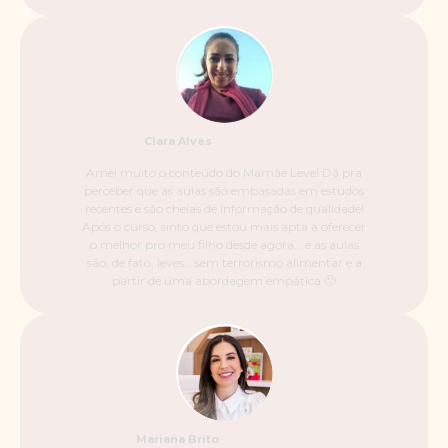
Clara Alves
Amei muito o conteúdo do Mamãe Leve! Dá pra
perceber que as aulas são embasadas em estudos
recentes e são cheias de informação de qualidade!
Após o curso, sinto que estou mais apta a oferecer
o melhor pro meu filho desde agora… e as aulas
são, de fato, leves… sem terrorismo alimentar e a
partir de uma abordagem empática 🙂
Mariana Brito